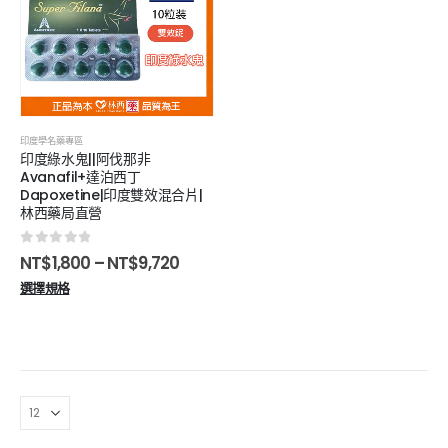
印度學名藥專區
印度綠水鬼||阿伐那非
Avanafil+達泊西丁
Dapoxetine|印度雙效混合片|
林西藥局直營
0
out of 5
NT$
1,800
–
NT$
9,720
選擇規格