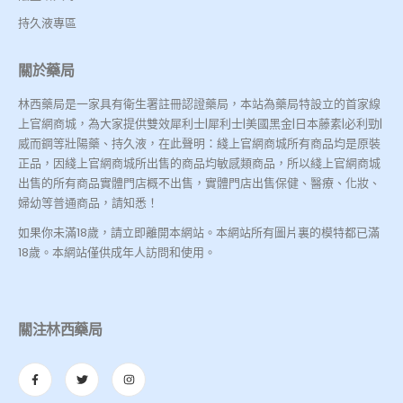
持久液專區
關於藥局
林西藥局是一家具有衛生署註冊認證藥局，本站為藥局特設立的首家線
上官網商城，為大家提供雙效犀利士|犀利士|美國黑金|日本藤素|必利勁|
威而鋼等壯陽藥、持久液，在此聲明：綫上官網商城所有商品均是原裝
正品，因綫上官網商城所出售的商品均敏感類商品，所以綫上官網商城
出售的所有商品實體門店概不出售，實體門店出售保健、醫療、化妝、
婦幼等普通商品，請知悉！
如果你未滿18歲，請立即離開本網站。本網站所有圖片裏的模特都已滿
18歲。本網站僅供成年人訪問和使用。
關注林西藥局