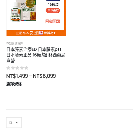
克制敏感專區
日本藤素治療ED 日本藤素ptt
日本藤素正品 16顆/罐|林西藥局
直營
0
out of 5
NT$
1,499
–
NT$
8,099
選擇規格