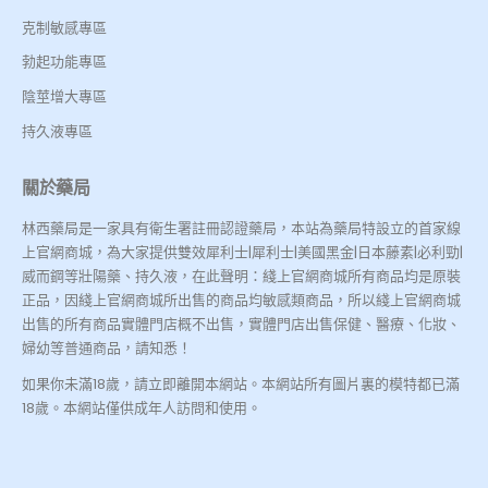
克制敏感專區
勃起功能專區
陰莖增大專區
持久液專區
關於藥局
林西藥局是一家具有衛生署註冊認證藥局，本站為藥局特設立的首家線
上官網商城，為大家提供雙效犀利士|犀利士|美國黑金|日本藤素|必利勁|
威而鋼等壯陽藥、持久液，在此聲明：綫上官網商城所有商品均是原裝
正品，因綫上官網商城所出售的商品均敏感類商品，所以綫上官網商城
出售的所有商品實體門店概不出售，實體門店出售保健、醫療、化妝、
婦幼等普通商品，請知悉！
如果你未滿18歲，請立即離開本網站。本網站所有圖片裏的模特都已滿
18歲。本網站僅供成年人訪問和使用。