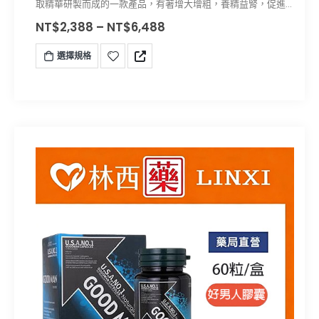
取精華研製而成的一款產品，有著增大增粗，養精益腎，促進
海綿體擴張的功效，VIMAX增大藥丸成分與功效都經過權威的
NT$
2,388
–
NT$
6,488
實驗和檢測，效果強大，成分安全，無副作用的VIMAX增大藥
丸在美國口碑極好
選擇規格