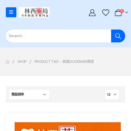
0
SHOP
PRODUCT TAG -
美國GOODMAN價錢