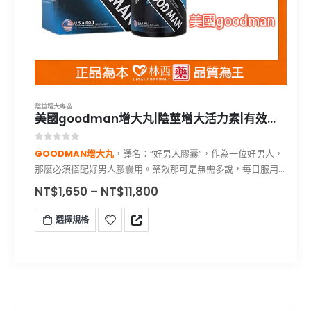
陰莖增大專區
美國goodman增大丸|陰莖增大活力素|有效增大增粗|林西藥局直營
0
out of 5
GOODMAN增大丸
，譯名：“好男人膠囊”，作為一位好男人，
那麼必須搭配好男人膠囊用。藥效那可是無需多說，每日服用
一顆，持續用2罐能達到增大的效果，服用3罐以上藥效更加，
NT$
1,650
–
NT$
11,800
一個療程平均能增長3-6CM，粗度增加大約25%-30%左右。
同時性功能也達到長遠穩定性的改善，美國GOODMAN增大丸
選擇規格
活力素適用於所有18-60歲的所有成年男性使用。