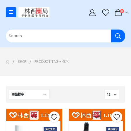
0
SHOP
PRODUCT TAG -
G水