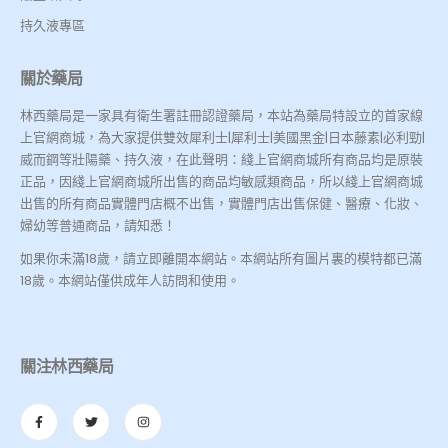
持久液專區
關於藥局
林西藥局是一家具有衛生署註冊認證藥局，本站為藥局特設立的首家線
上官網商城，為大家提供雙效犀利士|犀利士|美國黑金|日本藤素|必利勁|
威而鋼等壯陽藥、持久液，在此聲明：綫上官網商城所有商品均是原裝
正品，因綫上官網商城所出售的商品均敏感類商品，所以綫上官網商城
出售的所有商品實體門店概不出售，實體門店出售保健、醫療、化妝、
婦幼等普通商品，請知悉！
如果你未滿18歲，請立即離開本網站。本網站所有圖片裏的模特都已滿
18歲。本網站僅供成年人訪問和使用。
關注林西藥局