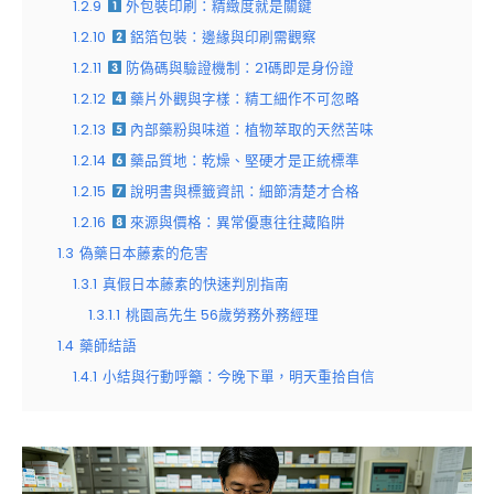
1.2.9
外包裝印刷：精緻度就是關鍵
1.2.10
鋁箔包裝：邊緣與印刷需觀察
1.2.11
防偽碼與驗證機制：21碼即是身份證
1.2.12
藥片外觀與字樣：精工細作不可忽略
1.2.13
內部藥粉與味道：植物萃取的天然苦味
1.2.14
藥品質地：乾燥、堅硬才是正統標準
1.2.15
說明書與標籤資訊：細節清楚才合格
1.2.16
來源與價格：異常優惠往往藏陷阱
1.3
偽藥日本藤素的危害
1.3.1
真假日本藤素的快速判別指南
1.3.1.1
桃園高先生 56歲勞務外務經理
1.4
藥師結語
1.4.1
小結與行動呼籲：今晚下單，明天重拾自信