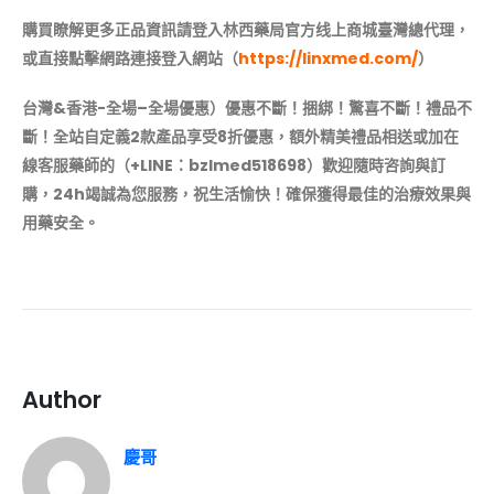
購買瞭解更多正品資訊請登入林西
藥局
官方线上商城
臺灣總代理，
或直接點擊網路連接登入網站（
https://linxmed.com/
）
台灣&香港-全場–全場優惠）優惠不斷！捆綁！驚喜不斷！禮品不
斷！
全站自定義2款產品享受8折優惠，額外精美禮品相送
或加在
線客服藥師的（+LINE：bzlmed518698）歡迎隨時咨詢與訂
購，24h竭誠為您服務，祝生活愉快！確保獲得最佳的治療效果與
用藥安全。
Author
慶哥