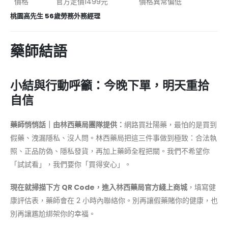
價格
官方定價1499元
價格異常偏低
桃園高先生 56歲勞務外務經理
藥師結語
小結與行動呼籲：今晚下單，明天重拾
自信
藥師悄悄話｜由林西藥局團隊提供：
網路買壯陽藥，最怕的是買到
假藥、洩漏隱私、沒人問。林西藥局把這三件事做到極致：合法執
照、正品防偽、隱私發貨，再加上藥師全程把關。我們不希望你
「試試看」，我們要你「買得安心」。
現在就掃描下方 QR Code，進入林西藥局官方綫上商城
，填寫健
康評估表，藥師會在 2 小時內聯絡你。別再讓假藥賭你的健康，也
別再讓尷尬綁架你的幸福。