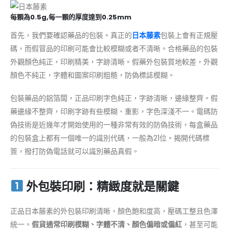
每顆為0.5g,每一顆的厚度達到0.25mm
首先，我們要確認藥品的包裝。真正的
日本藤素
包裝上會有正規壓
碼，而假冒品的印刷可能會比較模糊或者不清晰。合格藥品的包裝
外觀顏色純正，印刷精美，字跡清晰。假藥外包裝質地較差，外觀
顏色不純正，字體和圖案印刷粗糙，防偽標誌模糊。
包裝藥品的鋁箔闆，正品印刷字色純正，字跡清晰，邊緣整齊。假
藥邊緣不整齊，印刷字跡有些模糊、重影，字色深淺不一。電碼防
偽技術是近幾年才開始使用的一種非常有效的防偽技術，每盒藥品
的包裝盒上都有一個唯一的識別代碼，一般為21位。揭開代碼標
簽，撥打防偽電話就可以識別藥品真假。
外包裝印刷：精緻度就是關鍵
正品日本藤素的外包裝印刷清晰，顏色飽和度高，壓碼工整且色澤
統一。
假貨通常印刷模糊、字體不清、顏色偏暗或偏紅
，甚至可能