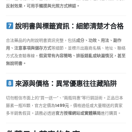
反射效果，可用手觸摸與光照方式辨認。
說明書與標籤資訊：細節清楚才合格
合法藥品的內附說明書資訊完整，包括
成分、功效、用法、副作
用、注意事項與儲存方式
等細節，並標示出廠商名稱、地址、聯絡
方式及查驗專線。
假貨常有內容簡略、排版錯亂或缺漏情況，甚至
無說明書。
來源與價格：異常優惠往往藏陷阱
切勿輕信市面上的“買一送一”、“兩瓶特惠”等行銷話術。正品日本
藤素一瓶16顆，官方定價為
1499元
，價格過低或大量贈送的賣家
多半銷售假貨。請務必透過
官方授權網站或實體藥局
進行購買。