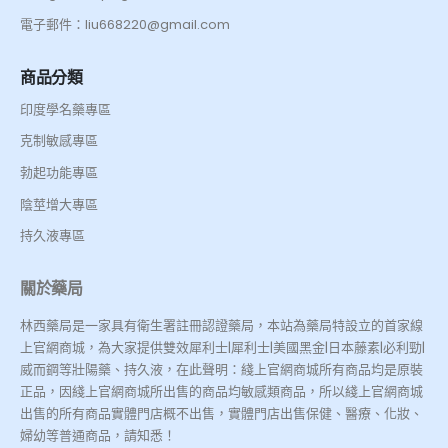
電子郵件：liu668220@gmail.com
商品分類
印度學名藥專區
克制敏感專區
勃起功能專區
陰莖增大專區
持久液專區
關於藥局
林西藥局是一家具有衛生署註冊認證藥局，本站為藥局特設立的首家線
上官網商城，為大家提供雙效犀利士|犀利士|美國黑金|日本藤素|必利勁|
威而鋼等壯陽藥、持久液，在此聲明：綫上官網商城所有商品均是原裝
正品，因綫上官網商城所出售的商品均敏感類商品，所以綫上官網商城
出售的所有商品實體門店概不出售，實體門店出售保健、醫療、化妝、
婦幼等普通商品，請知悉！