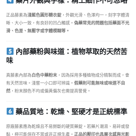
藥片外觀與字樣：精工細作不可忽略
正品藤素為
淺藍色圓形糖衣錠
，外觀光滑、色澤均一，刻字字體清
晰、大小一致，有良好的凹凸觸感。
偽藥常見的問題包括藥面不光
滑、色差、無壓字或字體模糊等。
內部藥粉與味道：植物萃取的天然苦
味
真藤素內部為
白色中藥粉末
，因為採用多種植物成分精製而成，會
有天然苦味。淺嘗一小口即可辨識。
假藥則可能無味或味道不自
然
，粉末顏色不均或偏黃偏灰也需提高警覺。
藥品質地：乾燥、堅硬才是正統標準
原廠藤素應為乾燥且不易掰斷的硬質藥錠。若藥片潮濕、易碎或發
黏，極可能保存不當或非正規生產。
正品的壓印也具層次感與光影