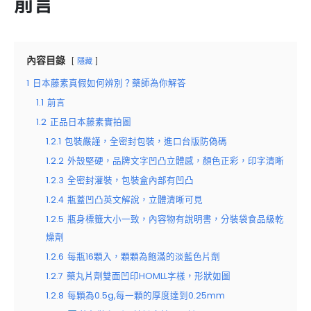
前言
內容目錄
隱藏
1
日本藤素真假如何辨別？藥師為你解答
1.1
前言
1.2
正品日本藤素實拍圖
1.2.1
包裝嚴謹，全密封包裝，進口台版防偽碼
1.2.2
外殼堅硬，品牌文字凹凸立體感，顏色正彩，印字清晰
1.2.3
全密封灌裝，包裝盒內部有凹凸
1.2.4
瓶蓋凹凸英文解說，立體清晰可見
1.2.5
瓶身標籤大小一致，內容物有說明書，分裝袋食品級乾
燥劑
1.2.6
每瓶16顆入，顆顆為飽滿的淡藍色片劑
1.2.7
藥丸片劑雙面凹印HOMLL字樣，形狀如圖
1.2.8
每顆為0.5g,每一顆的厚度達到0.25mm