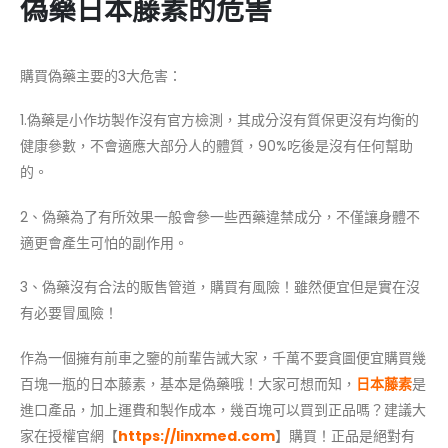
偽藥日本藤素的危害
購買偽藥主要的3大危害：
1.偽藥是小作坊製作沒有官方檢測，其成分沒有質保更沒有均衡的
健康參數，不會適應大部分人的體質，90%吃後是沒有任何幫助
的。
2、偽藥為了有所效果一般會參一些西藥違禁成分，不僅讓身體不
適更會產生可怕的副作用。
3、偽藥沒有合法的販售管道，購買有風險！雖然便宜但是實在沒
有必要冒風險！
作為一個擁有前車之鑒的前輩告誡大家，千萬不要貪圖便宜購買幾
百塊一瓶的日本藤素，基本是偽藥哦！大家可想而知，
日本藤素
是
進口產品，加上運費和製作成本，幾百塊可以買到正品嗎？建議大
家在授權官網【
https://linxmed.com
】購買！正品是絕對有