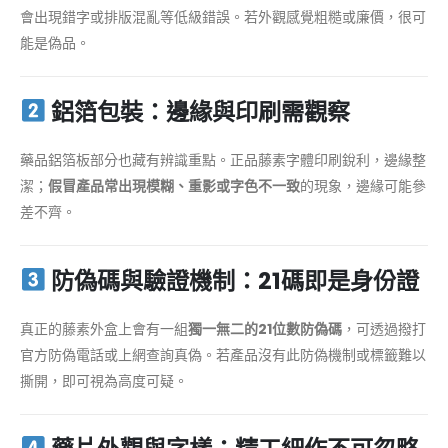
會出現錯字或排版混亂等低級錯誤。若外觀感覺粗糙或廉價，很可
能是偽品。
鋁箔包裝：邊緣與印刷需觀察
藥品鋁箔板部分也藏有辨識重點。正品藤素字體印刷銳利，邊緣整
潔；
假冒產品常出現模糊、重影或字色不一致
的現象，邊緣可能參
差不齊。
防偽碼與驗證機制：21碼即是身份證
真正的藤素外盒上會有一組
獨一無二的21位數防偽碼
，可透過撥打
官方防偽電話或上網查詢真偽。若產品沒有此防偽機制或標籤難以
撕開，即可視為高度可疑。