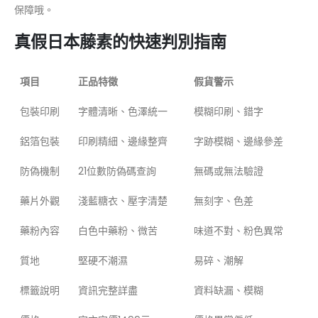
保障哦。
真假日本藤素的快速判別指南
項目
正品特徵
假貨警示
包裝印刷
字體清晰、色澤統一
模糊印刷、錯字
鋁箔包裝
印刷精細、邊緣整齊
字跡模糊、邊緣參差
防偽機制
21位數防偽碼查詢
無碼或無法驗證
藥片外觀
淺藍糖衣、壓字清楚
無刻字、色差
藥粉內容
白色中藥粉、微苦
味道不對、粉色異常
質地
堅硬不潮濕
易碎、潮解
標籤說明
資訊完整詳盡
資料缺漏、模糊