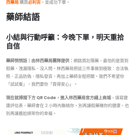
西藥局
購買
必利吉
，並成功下單。
藥師結語
小結與行動呼籲：今晚下單，明天重拾
自信
藥師悄悄話｜由林西藥局團隊提供：
網路買壯陽藥，最怕的是買到
假藥、洩漏隱私、沒人問。林西藥局把這三件事做到極致：合法執
照、正品防偽、隱私發貨，再加上藥師全程把關。我們不希望你
「試試看」，我們要你「買得安心」。
現在就掃描下方 QR Code，進入林西藥局官方綫上商城
，填寫健
康評估表，藥師會在 2 小時內聯絡你。別再讓假藥賭你的健康，也
別再讓尷尬綁架你的幸福。