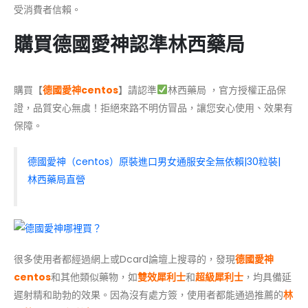
受消費者信賴。
購買德國愛神認準林西藥局
購買【
德國愛神centos
】請認準
林西藥局 ，官方授權正品保
證，品質安心無虞！拒絕來路不明仿冒品，讓您安心使用、效果有
保障。
德國愛神（centos）原裝進口男女通服安全無依賴|30粒裝|
林西藥局直營
很多使用者都經過網上或Dcard論壇上搜尋的，發現
德國愛神
centos
和其他類似藥物，如
雙效犀利士
和
超級犀利士
，均具備延
遲射精和助勃的效果。因為沒有處方簽，使用者都能通過推薦的
林