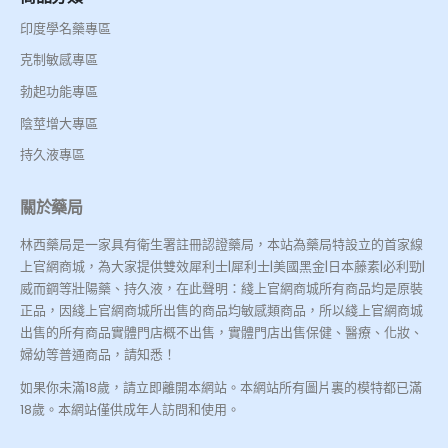
印度學名藥專區
克制敏感專區
勃起功能專區
陰莖增大專區
持久液專區
關於藥局
林西藥局是一家具有衛生署註冊認證藥局，本站為藥局特設立的首家線
上官網商城，為大家提供雙效犀利士|犀利士|美國黑金|日本藤素|必利勁|
威而鋼等壯陽藥、持久液，在此聲明：綫上官網商城所有商品均是原裝
正品，因綫上官網商城所出售的商品均敏感類商品，所以綫上官網商城
出售的所有商品實體門店概不出售，實體門店出售保健、醫療、化妝、
婦幼等普通商品，請知悉！
如果你未滿18歲，請立即離開本網站。本網站所有圖片裏的模特都已滿
18歲。本網站僅供成年人訪問和使用。