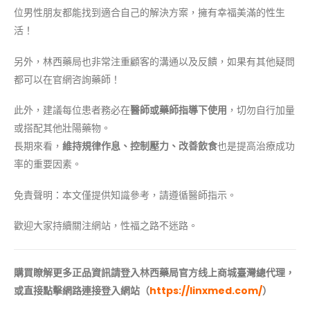
位男性朋友都能找到適合自己的解決方案，擁有幸福美滿的性生
活！
另外，林西藥局也非常注重顧客的溝通以及反饋，如果有其他疑問
都可以在官網咨詢藥師！
此外，建議每位患者務必在
醫師或藥師指導下使用
，切勿自行加量
或搭配其他壯陽藥物。
長期來看，
維持規律作息、控制壓力、改善飲食
也是提高治療成功
率的重要因素。
免責聲明：本文僅提供知識參考，請遵循醫師指示。
歡迎大家持續關注網站，性福之路不迷路。
購買瞭解更多正品資訊請登入林西
藥局
官方线上商城
臺灣總代理，
或直接點擊網路連接登入網站（
https://linxmed.com/
）