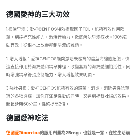
德國愛神的三大功效
1.根治早洩：愛神
CENTOS
特效提取因子TDL，能夠有效作用陰
莖，到達補充性能力，激活行動力，徹底解決早洩症狀。100%強
勁有效！從根本上改善抑制早洩的難題。
2.增大增粗：愛神CENTOS能夠激活未發育的陰莖海綿體細胞，快
速直接作用於海綿體和精阜神經，改變萎縮的海綿體細胞活性，同
時增強精阜舒張控制能力，增大增粗效果明顯。
3.強壯男根：愛神CENTOS能夠有效的殺菌、消炎、消除男性陰莖
冠的各種炎症，讓你在滿足性愛的同時，又達到補腎壯陽的效果。
超長延時60分鐘，性慾提高2倍。
德國愛神吃法
德國愛神centos
的服用劑量為25mg，也就是一顆，在性生活前