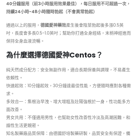
40分鐘服用（前3小時服用效果最佳），每日服用不可超過一次，
持續24小時-48小時隨時勃起（不會異常勃起）
通過以上的服用，
德國愛神藥效
產生後會陰莖勃起後多漲0.5英
吋，長度會多長0.5-1.0英吋；幫助你打通全身經絡，末梢神經進而
保持全身血液流暢。
為什麼選擇德國愛神Centos？
純天然成分配方：安全無副作用，適合長期保養與調理，不易產生
依賴性。
快速起效：10分鐘起效，30分鐘達最佳性能，方便隨時應對各種需
求。
多效合一：集根治早洩、增大增粗及壯陽強根於一身，性功能多方
面改善。
男女共用：不僅適用男性，也幫助女性改善性冷淡及高潮困難，和
諧性生活更親密。
知名製藥廠品質保障：由德國舒培製藥研製，品質安全有保證，備