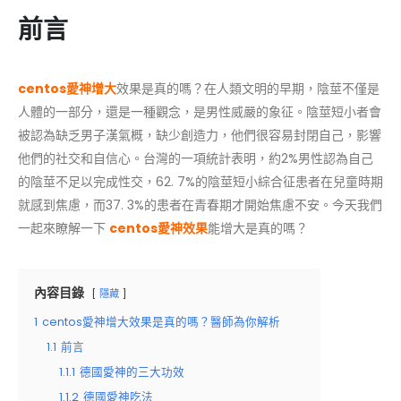
前言
centos愛神增大
效果是真的嗎？在人類文明的早期，陰莖不僅是
人體的一部分，還是一種觀念，是男性威嚴的象征。陰莖短小者會
被認為缺乏男子漢氣概，缺少創造力，他們很容易封閉自己，影響
他們的社交和自信心。台灣的一項統計表明，約2%男性認為自己
的陰莖不足以完成性交，62. 7%的陰莖短小綜合征患者在兒童時期
就感到焦慮，而37. 3%的患者在青春期才開始焦慮不安。今天我們
一起來瞭解一下
centos愛神效果
能增大是真的嗎？
內容目錄
隱藏
1
centos愛神增大效果是真的嗎？醫師為你解析
1.1
前言
1.1.1
德國愛神的三大功效
1.1.2
德國愛神吃法