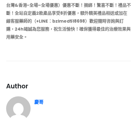
台灣&香港-全場–全場優惠）優惠不斷！捆綁！驚喜不斷！禮品不
斷！
全站自定義2款產品享受8折優惠，額外精美禮品相送
或加在
線客服藥師的（+LINE：bzlmed518698）歡迎隨時咨詢與訂
購，24h竭誠為您服務，祝生活愉快！確保獲得最佳的治療效果與
用藥安全。
Author
慶哥