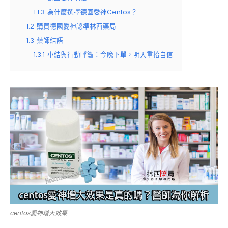
1.1.3
為什麼選擇德國愛神Centos？
1.2
購買德國愛神認準林西藥局
1.3
藥師結語
1.3.1
小結與行動呼籲：今晚下單，明天重拾自信
centos愛神增大效果