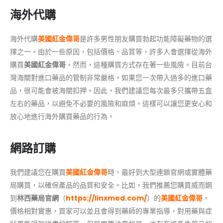
海外代購
海外代購
美國紅金偉哥
是許多男性朋友購買勃起功能障礙藥物的選
擇之一。由於一些原因，包括價格、品質等，許多人會選擇從海外
購買
美國紅金偉哥
。然而，這種購買方式存在著一些風險。目前台
灣海關對進口藥品的管制非常嚴格。如果您一次帶入過多的進口藥
品，很可能會被海關扣押。因此，我們建議您每次最多只攜帶五盒
左右的藥品，以避免不必要的風險和麻煩。這樣可以讓您更安心和
放心地進行海外購買藥品的行為。
網路訂購
我們建議您在購買
美國紅金偉哥
時，最好到大型連鎖官網或實體藥
局購買，以確保產品的品質和安全。比如，我們推薦您購買威而鋼
到
林西藥局官網
（
https://linxmed.com/
）的
美國紅金偉哥
，
價格相對實惠，買家可以並且會得到藥師的專業指導，對用藥與症