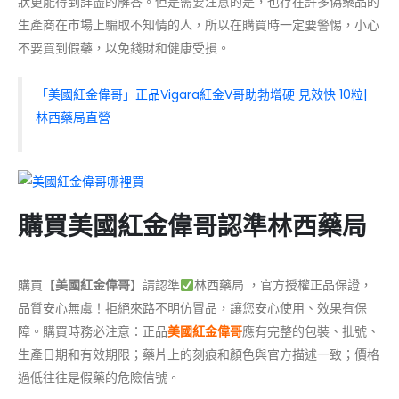
狀更能得到詳盡的解答。但是需要注意的是，也存在許多偽藥品的
生產商在市場上騙取不知情的人，所以在購買時一定要警惕，小心
不要買到假藥，以免錢財和健康受損。
「美國紅金偉哥」正品Vigara紅金V哥助勃增硬 見效快 10粒|
林西藥局直營
購買美國紅金偉哥認準林西藥局
購買【
美國紅金偉哥
】請認準
林西藥局 ，官方授權正品保證，
品質安心無虞！拒絕來路不明仿冒品，讓您安心使用、效果有保
障。購買時務必注意：正品
美國紅金偉哥
應有完整的包裝、批號、
生產日期和有效期限；藥片上的刻痕和顏色與官方描述一致；價格
過低往往是假藥的危險信號。