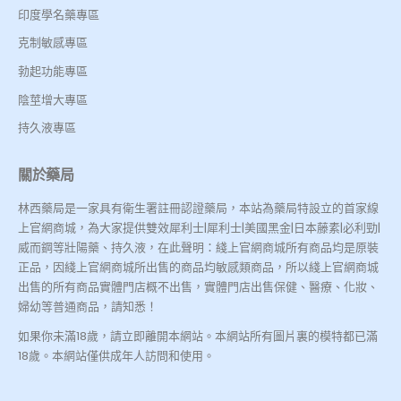
印度學名藥專區
克制敏感專區
勃起功能專區
陰莖增大專區
持久液專區
關於藥局
林西藥局是一家具有衛生署註冊認證藥局，本站為藥局特設立的首家線
上官網商城，為大家提供雙效犀利士|犀利士|美國黑金|日本藤素|必利勁|
威而鋼等壯陽藥、持久液，在此聲明：綫上官網商城所有商品均是原裝
正品，因綫上官網商城所出售的商品均敏感類商品，所以綫上官網商城
出售的所有商品實體門店概不出售，實體門店出售保健、醫療、化妝、
婦幼等普通商品，請知悉！
如果你未滿18歲，請立即離開本網站。本網站所有圖片裏的模特都已滿
18歲。本網站僅供成年人訪問和使用。