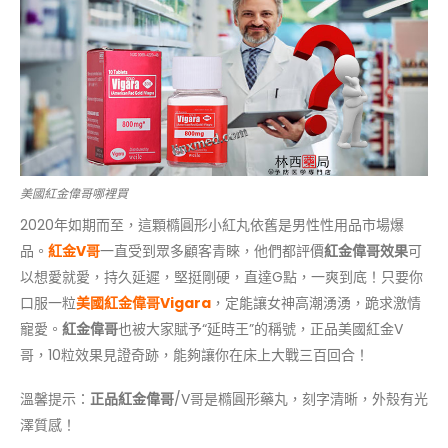
美國紅金偉哥哪裡買
2020年如期而至，這顆橢圓形小紅丸依舊是男性性用品市場爆
品。
紅金V哥
一直受到眾多顧客青睞，他們都評價
紅金偉哥效果
可
以想愛就愛，持久延遲，堅挺剛硬，直達G點，一爽到底！只要你
口服一粒
美國紅金偉哥Vigara
，定能讓女神高潮湧湧，跪求激情
寵愛。
紅金偉哥
也被大家賦予“延時王”的稱號，正品美國紅金V
哥，10粒效果見證奇跡，能夠讓你在床上大戰三百回合！
溫馨提示：
正品紅金偉哥
/V哥是橢圓形藥丸，刻字清晰，外殼有光
澤質感！