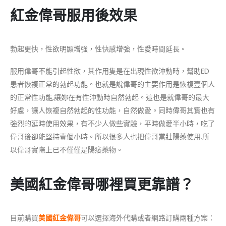
紅金偉哥服用後效果
勃起更快，性欲明顯增強，性快感增強，性愛時間延長。
服用偉哥不能引起性欲，其作用隻是在出現性欲沖動時，幫助ED
患者恢複正常的勃起功能。也就是說偉哥的主要作用是恢複壹個人
的正常性功能,讓妳在有性沖動時自然勃起。這也是就偉哥的最大
好處，讓人恢複自然勃起的性功能，自然做愛。同時偉哥其實也有
強烈的延時使用效果，有不少人做些實驗，平時做愛半小時，吃了
偉哥後卻能堅持壹個小時。所以很多人也把偉哥當壯陽藥使用.所
以偉哥實際上已不僅僅是陽痿藥物。
美國紅金偉哥哪裡買更靠譜？
目前購買
美國紅金偉哥
可以選擇海外代購或者網路訂購兩種方案：