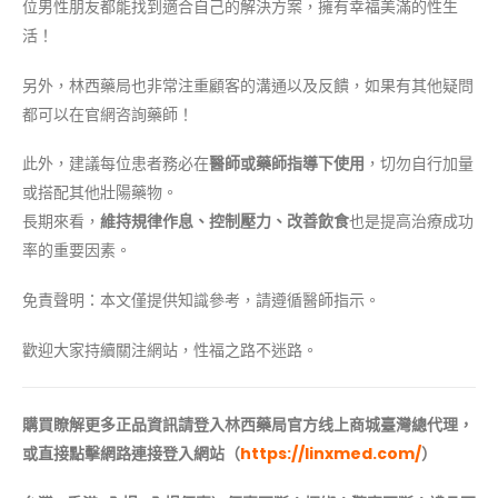
位男性朋友都能找到適合自己的解決方案，擁有幸福美滿的性生
活！
另外，林西藥局也非常注重顧客的溝通以及反饋，如果有其他疑問
都可以在官網咨詢藥師！
此外，建議每位患者務必在
醫師或藥師指導下使用
，切勿自行加量
或搭配其他壯陽藥物。
長期來看，
維持規律作息、控制壓力、改善飲食
也是提高治療成功
率的重要因素。
免責聲明：本文僅提供知識參考，請遵循醫師指示。
歡迎大家持續關注網站，性福之路不迷路。
購買瞭解更多正品資訊請登入林西
藥局
官方线上商城
臺灣總代理，
或直接點擊網路連接登入網站（
https://linxmed.com/
）