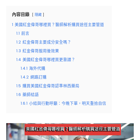
內容目錄
隱藏
1
美國紅金偉哥哪裡買？醫師解析購買途徑主要管道
1.1
前言
1.2
紅金偉哥主要成分安全嗎？
1.3
紅金偉哥服用後效果
1.4
美國紅金偉哥哪裡買更靠譜？
1.4.1
海外代購
1.4.2
網路訂購
1.5
購買美國紅金偉哥認準林西藥局
1.6
藥師結語
1.6.1
小結與行動呼籲：今晚下單，明天重拾自信