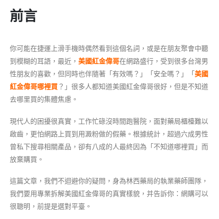
前言
你可能在捷運上滑手機時偶然看到這個名詞，或是在朋友聚會中聽
到模糊的耳語，最近，
美國紅金偉哥
在網路盛行，受到很多台灣男
性朋友的喜歡，但同時也伴隨著「有效嗎？」「安全嗎？」「
美國
紅金偉哥哪裡買
？」很多人都知道美國紅金偉哥很好，但是不知道
去哪里買的集體焦慮。
現代人的困擾很真實，工作忙碌沒時間跑醫院，面對藥局櫃檯難以
啟齒，更怕網路上買到用澱粉做的假藥。根據統計，超過六成男性
曾私下搜尋相關產品，卻有八成的人最終因為「不知道哪裡買」而
放棄購買。
這篇文章，我們不迴避你的疑問，身為林西藥局的執業藥師團隊，
我們要用專業拆解美國紅金偉哥的真實樣貌，并告訴你：網購可以
很聰明，前提是選對平臺。