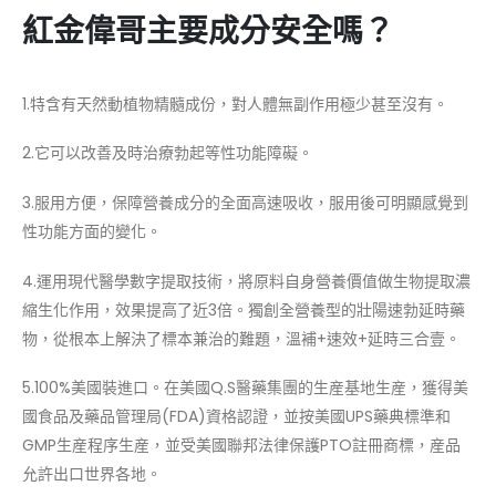
紅金偉哥主要成分安全嗎？
1.特含有天然動植物精髓成份，對人體無副作用極少甚至沒有。
2.它可以改善及時治療勃起等性功能障礙。
3.服用方便，保障營養成分的全面高速吸收，服用後可明顯感覺到
性功能方面的變化。
4.運用現代醫學數字提取技術，將原料自身營養價值做生物提取濃
縮生化作用，效果提高了近3倍。獨創全營養型的壯陽速勃延時藥
物，從根本上解決了標本兼治的難題，溫補+速效+延時三合壹。
5.100%美國裝進口。在美國Q.S醫藥集團的生産基地生産，獲得美
國食品及藥品管理局(FDA)資格認證，並按美國UPS藥典標準和
GMP生産程序生産，並受美國聯邦法律保護PTO註冊商標，産品
允許出口世界各地。