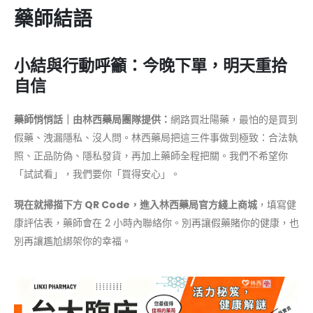
藥師結語
小結與行動呼籲：今晚下單，明天重拾
自信
藥師悄悄話｜由林西藥局團隊提供：
網路買壯陽藥，最怕的是買到
假藥、洩漏隱私、沒人問。林西藥局把這三件事做到極致：合法執
照、正品防偽、隱私發貨，再加上藥師全程把關。我們不希望你
「試試看」，我們要你「買得安心」。
現在就掃描下方 QR Code，進入林西藥局官方綫上商城
，填寫健
康評估表，藥師會在 2 小時內聯絡你。別再讓假藥賭你的健康，也
別再讓尷尬綁架你的幸福。