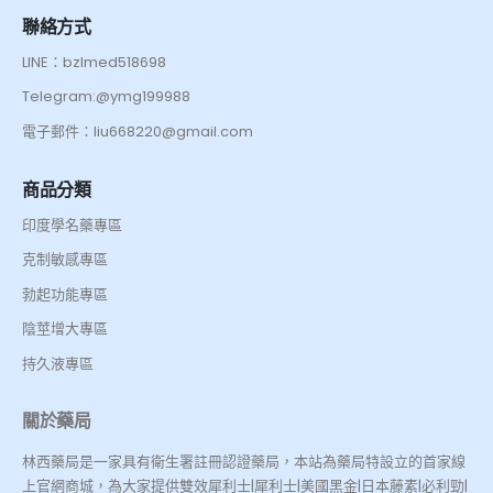
聯絡方式
LINE：bzlmed518698
Telegram:@ymg199988
電子郵件：liu668220@gmail.com
商品分類
印度學名藥專區
克制敏感專區
勃起功能專區
陰莖增大專區
持久液專區
關於藥局
林西藥局是一家具有衛生署註冊認證藥局，本站為藥局特設立的首家線
上官網商城，為大家提供雙效犀利士|犀利士|美國黑金|日本藤素|必利勁|