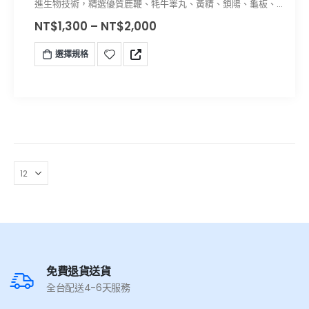
進生物技術，精選優質鹿鞭、牦牛睪丸、黃精、鎖陽、龜板、
當歸、海馬等動植物為原料精制而成，具有起效快，效力持續
NT$
1,300
–
NT$
2,000
時間長，無副作用
選擇規格
免費退貨送貨
全台配送4-6天服務