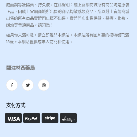
威而鋼等壯陽藥、持久液，在此聲明：綫上官網商城所有商品均是原裝
正品，因綫上官網商城所出售的商品均敏感類商品，所以綫上官網商城
出售的所有商品實體門店概不出售，實體門店出售保健、醫療、化妝、
婦幼等普通商品，請知悉！
如果你未滿18歲，請立即離開本網站。本網站所有圖片裏的模特都已滿
18歲。本網站僅供成年人訪問和使用。
關注林西藥局
支付方式