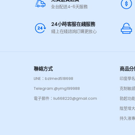
全台配送4-6天服務
24小時客服在綫服務
綫上在綫諮詢訂購更放心
聯絡方式
商品分
LINE：bzlmed518698
印度學
Telegram:@ymg199988
克制敏
電子郵件：liu668220@gmail.com
勃起功
陰莖增
持久液