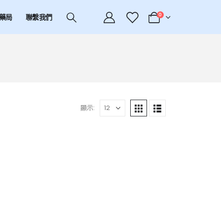
0
藥局
聯繫我們
顯示: