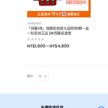
克制敏感專區
「保羅V8」增硬助勃增大延時30顆一盒
一粒見效正品 |林西藥局直營
0
out of 5
NT$
1,600
–
NT$
4,800
顯示:
免費退貨送貨