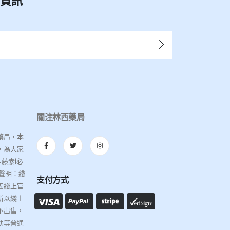
新資訊
關注林西藥局
藥局，本
，為大家
藤素|必
聲明：綫
支付方式
因綫上官
所以綫上
不出售，
幼等普通