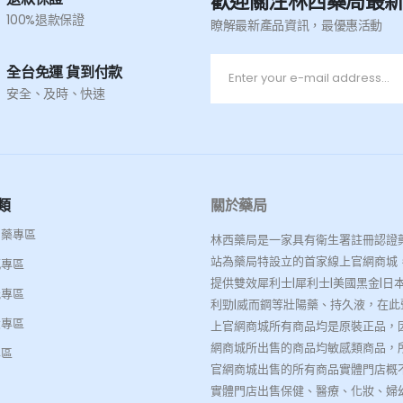
歡迎關注林西藥局最
100%退款保證
瞭解最新產品資訊，最優惠活動
全台免運 貨到付款
安全、及時、快速
類
關於藥局
名藥專區
林西藥局是一家具有衛生署註冊認證
站為藥局特設立的首家線上官網商城
感專區
提供雙效犀利士|犀利士|美國黑金|日本
能專區
利勁|威而鋼等壯陽藥、持久液，在此
大專區
上官網商城所有商品均是原裝正品，
網商城所出售的商品均敏感類商品，
專區
官網商城出售的所有商品實體門店概
實體門店出售保健、醫療、化妝、婦