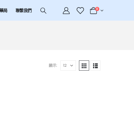
0
藥局
聯繫我們
顯示: