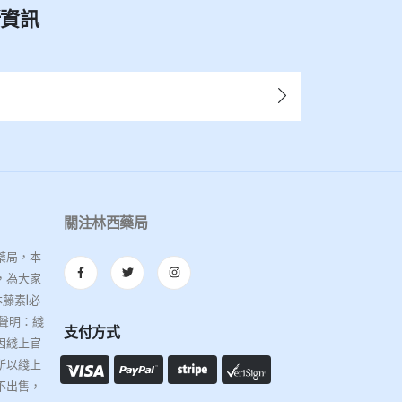
新資訊
關注林西藥局
藥局，本
，為大家
藤素|必
聲明：綫
支付方式
因綫上官
所以綫上
不出售，