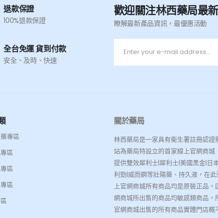
歡迎關注林西藥局最
退款保證
100%退款保證
瞭解最新產品資訊，最優惠活動
全台免運 貨到付款
安全、及時、快速
類
關於藥局
名藥專區
林西藥局是一家具有衛生署註冊認證
站為藥局特設立的首家線上官網商城
感專區
提供雙效犀利士|犀利士|美國黑金|日本
能專區
利勁|威而鋼等壯陽藥、持久液，在此
大專區
上官網商城所有商品均是原裝正品，
網商城所出售的商品均敏感類商品，
專區
官網商城出售的所有商品實體門店概