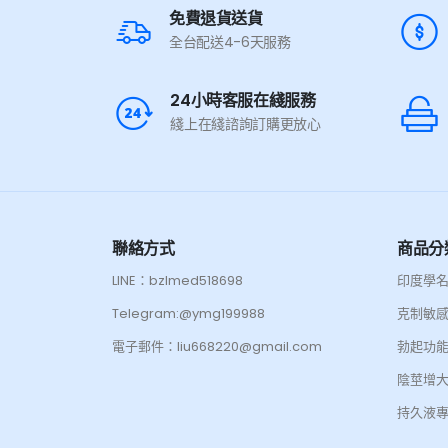
免費退貨送貨
全台配送4-6天服務
24小時客服在綫服務
綫上在綫諮詢訂購更放心
聯絡方式
商品分
LINE：bzlmed518698
印度學
Telegram:@ymg199988
克制敏
電子郵件：liu668220@gmail.com
勃起功
陰莖增
持久液