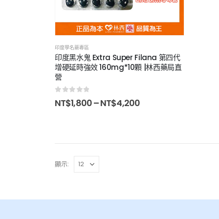
印度學名藥專區
印度黑水鬼 Extra Super Filana 第四代
增硬延時強效 160mg*10顆 |林西藥局直
營
0
out of 5
NT$
1,800
–
NT$
4,200
顯示: