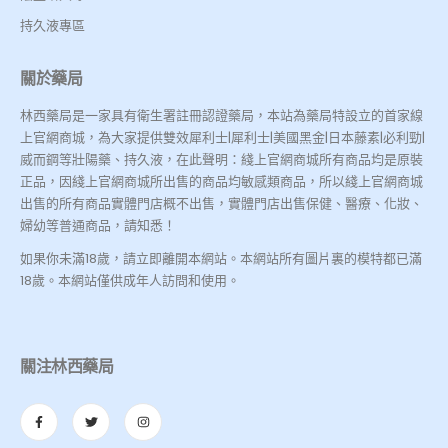
持久液專區
關於藥局
林西藥局是一家具有衛生署註冊認證藥局，本站為藥局特設立的首家線
上官網商城，為大家提供雙效犀利士|犀利士|美國黑金|日本藤素|必利勁|
威而鋼等壯陽藥、持久液，在此聲明：綫上官網商城所有商品均是原裝
正品，因綫上官網商城所出售的商品均敏感類商品，所以綫上官網商城
出售的所有商品實體門店概不出售，實體門店出售保健、醫療、化妝、
婦幼等普通商品，請知悉！
如果你未滿18歲，請立即離開本網站。本網站所有圖片裏的模特都已滿
18歲。本網站僅供成年人訪問和使用。
關注林西藥局