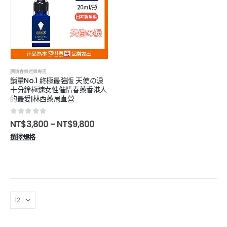
調情春藥迷藥專區
銷量No.1 終極最強版 天使の淚
十分鐘極速女性催情春藥香港人
的最愛|林西藥局直營
0
out of 5
NT$
3,800
–
NT$
9,800
選擇規格