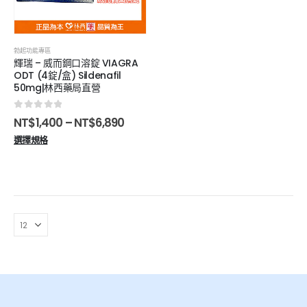
勃起功能專區
輝瑞 – 威而鋼口溶錠 VIAGRA
ODT (4錠/盒) Sildenafil
50mg|林西藥局直營
0
out of 5
NT$
1,400
–
NT$
6,890
選擇規格