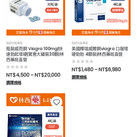
勃起功能專區
勃起功能專區
瓶裝威而鋼 Viagra 100mg|快
美國輝瑞威爾鋼viagra 口服增
速勃起增硬|實惠大罐裝30顆|林
硬助勃 4顆裝|林西藥局直營
西藥局直營
0
out of 5
NT$
1,480
–
NT$
6,980
0
out of 5
NT$
4,500
–
NT$
20,000
選擇規格
選擇規格