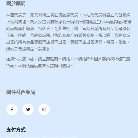
關於藥局
林西藥局是一家具有衛生署註冊認證藥局，本站為藥局特設立的首家線
上官網商城，為大家提供雙效犀利士|犀利士|美國黑金|日本藤素|必利勁|
威而鋼等壯陽藥、持久液，在此聲明：綫上官網商城所有商品均是原裝
正品，因綫上官網商城所出售的商品均敏感類商品，所以綫上官網商城
出售的所有商品實體門店概不出售，實體門店出售保健、醫療、化妝、
婦幼等普通商品，請知悉！
如果你未滿18歲，請立即離開本網站。本網站所有圖片裏的模特都已滿
18歲。本網站僅供成年人訪問和使用。
關注林西藥局
支付方式