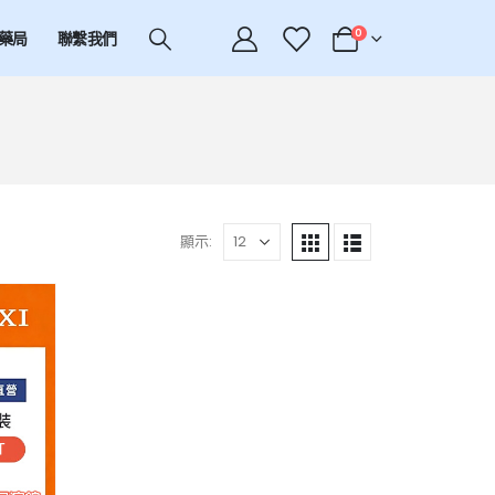
0
藥局
聯繫我們
顯示: