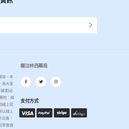
新資訊
關注林西藥局
藥局，本
，為大家
藤素|必
聲明：綫
支付方式
因綫上官
所以綫上
不出售，
幼等普通