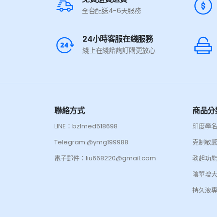
全台配送4-6天服務
24小時客服在綫服務
綫上在綫諮詢訂購更放心
聯絡方式
商品分
LINE：bzlmed518698
印度學
Telegram:@ymg199988
克制敏
電子郵件：liu668220@gmail.com
勃起功
陰莖增
持久液