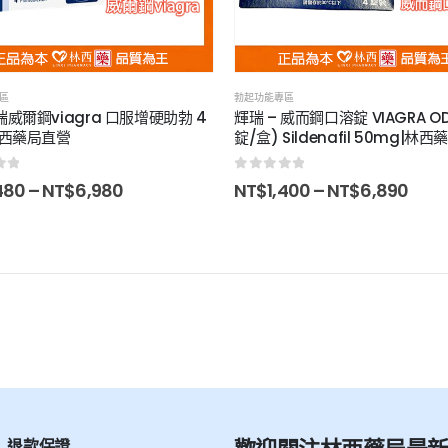
區
勃起功能專區
威爾鋼viagra 口服增硬助勃 4
輝瑞 – 威而鋼口溶錠 VIAGRA OD
林西藥局直營
錠/盒) Sildenafil 50mg|林
of 5
0
out of 5
480
–
NT$
6,980
NT$
1,400
–
NT$
6,890
退款保證