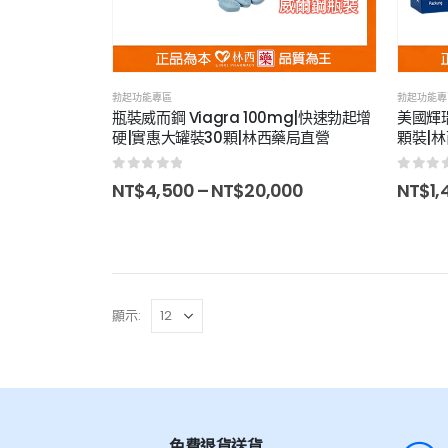
勃起功能專區
勃起功能專
瓶裝威而鋼 Viagra 100mg|快速勃起增
美國輝瑞
硬|實惠大罐裝30顆|林西藥局直營
顆裝|
0
out of 5
0
out 
NT$
4,500
–
NT$
20,000
NT$
1,
顯示:
免費退貨送貨