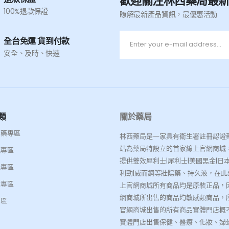
歡迎關注林西藥局最
100%退款保證
瞭解最新產品資訊，最優惠活動
全台免運 貨到付款
安全、及時、快速
類
關於藥局
名藥專區
林西藥局是一家具有衛生署註冊認證
站為藥局特設立的首家線上官網商城
感專區
提供雙效犀利士|犀利士|美國黑金|日本
能專區
利勁|威而鋼等壯陽藥、持久液，在此
大專區
上官網商城所有商品均是原裝正品，
網商城所出售的商品均敏感類商品，
專區
官網商城出售的所有商品實體門店概
實體門店出售保健、醫療、化妝、婦