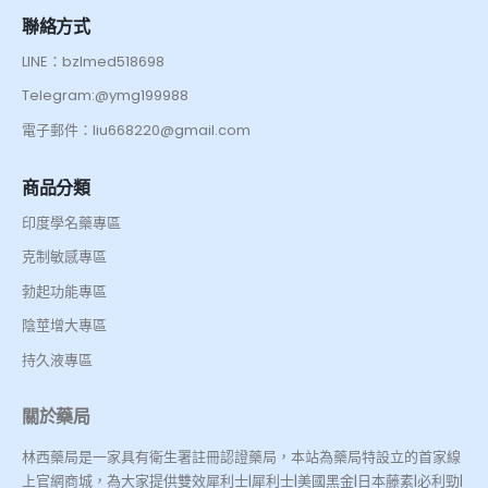
聯絡方式
LINE：bzlmed518698
Telegram:@ymg199988
電子郵件：liu668220@gmail.com
商品分類
印度學名藥專區
克制敏感專區
勃起功能專區
陰莖增大專區
持久液專區
關於藥局
林西藥局是一家具有衛生署註冊認證藥局，本站為藥局特設立的首家線
上官網商城，為大家提供雙效犀利士|犀利士|美國黑金|日本藤素|必利勁|