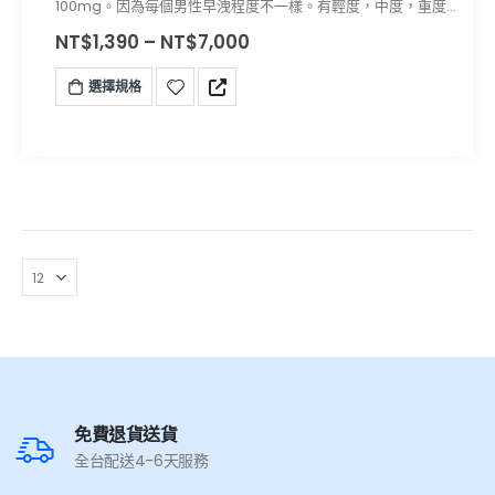
100mg。因為每個男性早洩程度不一樣。有輕度，中度，重度
之分。所以所需要的藥效劑量不一樣，為了方便患者服用，公
NT$
1,390
–
NT$
7,000
司推出不同劑量裝。讓你感受最適合，最舒適。快感最強烈的
性愛體驗。
選擇規格
免費退貨送貨
全台配送4-6天服務