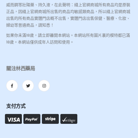
威而鋼等壯陽藥、持久液，在此聲明：綫上官網商城所有商品均是原裝
正品，因綫上官網商城所出售的商品均敏感類商品，所以綫上官網商城
出售的所有商品實體門店概不出售，實體門店出售保健、醫療、化妝、
婦幼等普通商品，請知悉！
如果你未滿18歲，請立即離開本網站。本網站所有圖片裏的模特都已滿
18歲。本網站僅供成年人訪問和使用。
關注林西藥局
支付方式