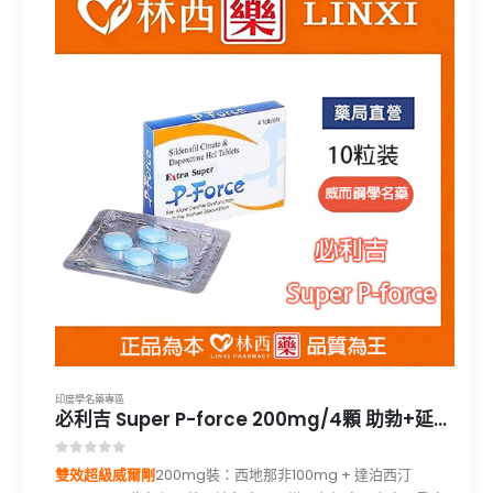
印度學名藥專區
必利吉 Super P-force 200mg/4顆 助勃+延時 威而鋼學名藥|林西藥局直營
0
out of 5
雙效超級威爾剛
200mg裝：西地那非100mg + 達泊西汀