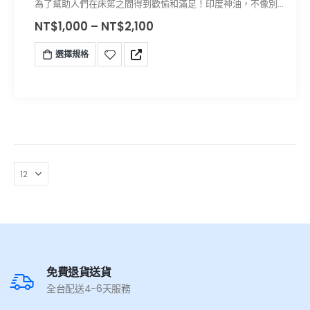
為了幫助人們在床笫之間得到歡愉和滿足！印度神油，不像別
的產品會有區域性麻醉，塗抹或噴灑在龜頭上，目的在去除敏
NT$
1,000
–
NT$
2,100
感度，延長性交時間。隨著時間的更替，印度神油也由最初佛
的香精，逐漸演變出了第五代，也就是今天給大家介紹的
日本
選擇規格
NASKIC耐時王
持久噴劑，也叫印度神油第五代，或
日本神
油
。
免費退貨送貨
全台配送4-6天服務