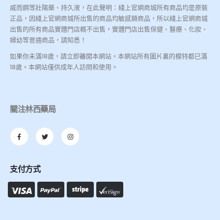
威而鋼等壯陽藥、持久液，在此聲明：綫上官網商城所有商品均是原裝
正品，因綫上官網商城所出售的商品均敏感類商品，所以綫上官網商城
出售的所有商品實體門店概不出售，實體門店出售保健、醫療、化妝、
婦幼等普通商品，請知悉！
如果你未滿18歲，請立即離開本網站。本網站所有圖片裏的模特都已滿
18歲。本網站僅供成年人訪問和使用。
關注林西藥局
支付方式