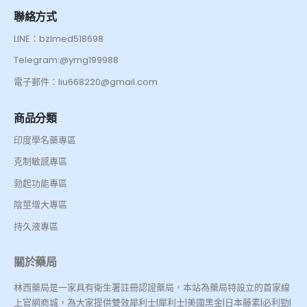
聯絡方式
LINE：bzlmed518698
Telegram:@ymg199988
電子郵件：liu668220@gmail.com
商品分類
印度學名藥專區
克制敏感專區
勃起功能專區
陰莖增大專區
持久液專區
關於藥局
林西藥局是一家具有衛生署註冊認證藥局，本站為藥局特設立的首家線
上官網商城，為大家提供雙效犀利士|犀利士|美國黑金|日本藤素|必利勁|