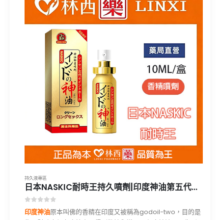
持久液專區
日本NASKIC耐時王持久噴劑|印度神油第五代升級加強版10ML|林西藥局直營
0
out of 5
印度神油
原本叫佛的香精在印度又被稱為godoil-two，目的是