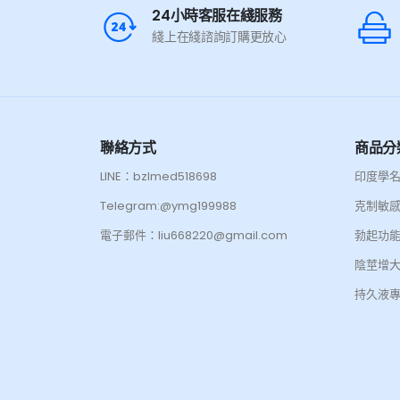
24小時客服在綫服務
綫上在綫諮詢訂購更放心
聯絡方式
商品分
LINE：bzlmed518698
印度學
Telegram:@ymg199988
克制敏
電子郵件：liu668220@gmail.com
勃起功
陰莖增
持久液