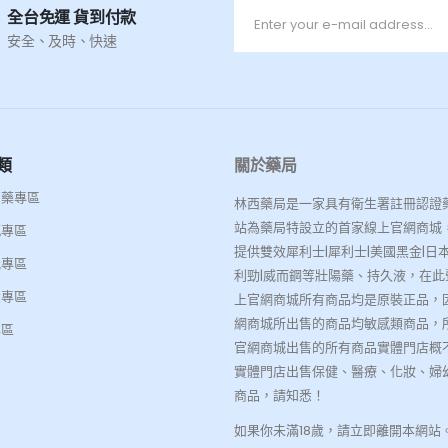
全台免運 貨到付款
安全、及時、快速
類
關於藥局
名藥專區
林西藥局是一家具有衛生署註冊認證
站為藥局特設立的首家線上官網商城
感專區
提供雙效犀利士|犀利士|美國黑金|日本
能專區
利勁|威而鋼等壯陽藥、持久液，在此
大專區
上官網商城所有商品均是原裝正品，
網商城所出售的商品均敏感類商品，
專區
官網商城出售的所有商品實體門店概
實體門店出售保健、醫療、化妝、婦
商品，請知悉！
如果你未滿18歲，請立即離開本網站