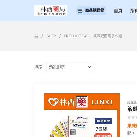
商品總目錄
首頁
所
SHOP
PRODUCT TAG -
果凍威而鋼多少錢
排序:
印度學
液態
0
ou
果凍威
起。