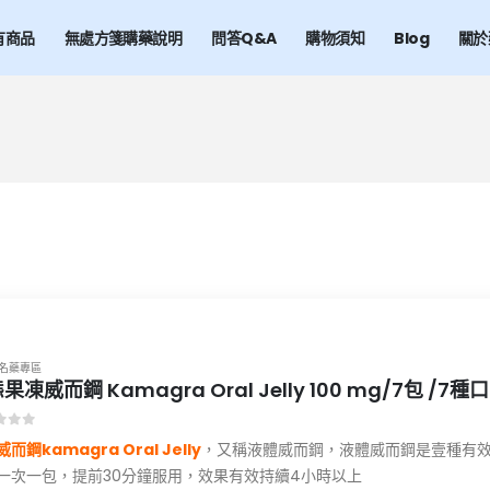
有商品
無處方箋購藥說明
問答Q&A
購物須知
Blog
關於
名藥專區
果凍威而鋼 Kamagra Oral Jelly 100 mg/7包 /
t of 5
而鋼kamagra Oral Jelly
，又稱液體威而鋼，液體威而鋼是壹種有
一次一包，提前30分鐘服用，效果有效持續4小時以上