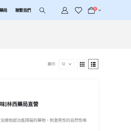
0
藥局
聯繫我們
顯示:
7種口味|林西藥局直營
效治療勃起功能障礙的藥物，刺激男性的自然性喚