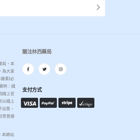
關注林西藥局
藥局，本
，為大家
藤素|必
聲明：綫
支付方式
因綫上官
所以綫上
不出售，
幼等普通
。本網站