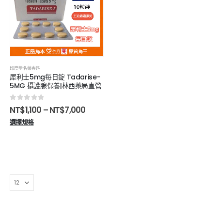
印度學名藥專區
犀利士5mg每日錠 Tadarise-
5MG 攝護腺保養|林西藥局直營
0
out of 5
NT$
1,100
–
NT$
7,000
選擇規格