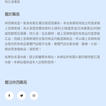
持久液專區
關於藥局
林西藥局是一家具有衛生署註冊認證藥局，本站為藥局特設立的首家線
上官網商城，為大家提供雙效犀利士|犀利士|美國黑金|日本藤素|必利勁|
威而鋼等壯陽藥、持久液，在此聲明：綫上官網商城所有商品均是原裝
正品，因綫上官網商城所出售的商品均敏感類商品，所以綫上官網商城
出售的所有商品實體門店概不出售，實體門店出售保健、醫療、化妝、
婦幼等普通商品，請知悉！
如果你未滿18歲，請立即離開本網站。本網站所有圖片裏的模特都已滿
18歲。本網站僅供成年人訪問和使用。
關注林西藥局