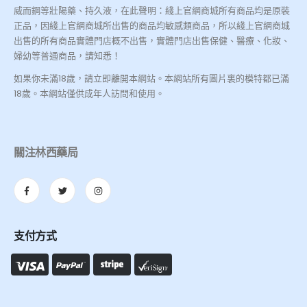
威而鋼等壯陽藥、持久液，在此聲明：綫上官網商城所有商品均是原裝
正品，因綫上官網商城所出售的商品均敏感類商品，所以綫上官網商城
出售的所有商品實體門店概不出售，實體門店出售保健、醫療、化妝、
婦幼等普通商品，請知悉！
如果你未滿18歲，請立即離開本網站。本網站所有圖片裏的模特都已滿
18歲。本網站僅供成年人訪問和使用。
關注林西藥局
支付方式