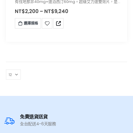
有伐地那非40mg+達泊西汀60mg。超級艾力達雙效片，是由
印度製藥廠Ambitree生產的新一代助勃延時雙效產品，它是一
NT$
2,200
–
NT$
9,240
粒橙色的小藥丸，所以有個綽號叫“火焰”。
選擇規格
免費退貨送貨
全台配送4-6天服務