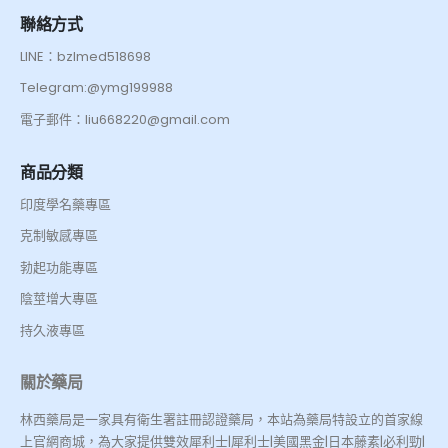
聯絡方式
LINE：bzlmed518698
Telegram:@ymg199988
電子郵件：liu668220@gmail.com
商品分類
印度學名藥專區
克制敏感專區
勃起功能專區
陰莖增大專區
持久液專區
關於藥局
林西藥局是一家具有衛生署註冊認證藥局，本站為藥局特設立的首家線
上官網商城，為大家提供雙效犀利士|犀利士|美國黑金|日本藤素|必利勁|