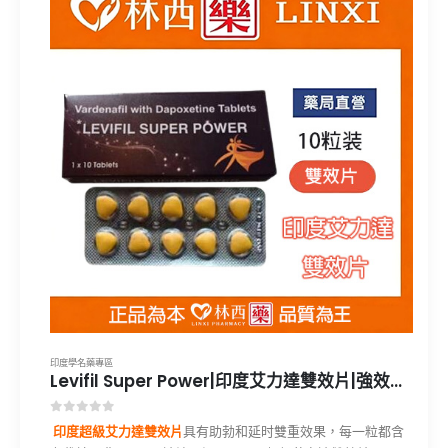
印度學名藥專區
Levifil Super Power|印度艾力達雙效片|強效助勃增硬|超長延時壯陽10粒一盒|林西藥局直營
0
out of 5
印度超級艾力達雙效片
具有助勃和延时雙重效果，每一粒都含