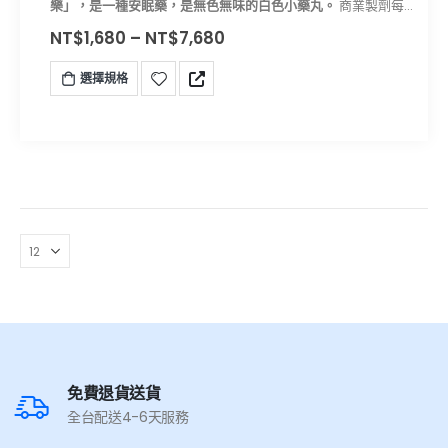
樂」，是一種安眠藥，是無色無味的白色小藥丸。
商業製劑每
顆通常為 2毫克，因而稱為FM2。FM2的中文名是氟硝西泮（学
NT$
1,680
–
NT$
7,680
名：Flunitrazepam）常稱FM2、羅眠樂、氟硝安定、氟硝基
安定、氟甲硝安定、十字架、十字仔，由羅氏藥廠制造，取它
選擇規格
們的成分Flunitrazepam的首尾字母加原劑型每錠兩毫克而簡
稱為「FM2」。
免費退貨送貨
全台配送4-6天服務