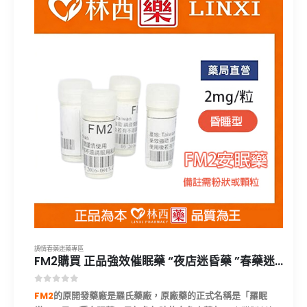
調情春藥迷藥專區
FM2購買 正品強效催眠藥 “夜店迷昏藥 ”春藥迷藥 無色無味 強效催眠 安眠藥|林西藥局直營
0
out of 5
FM2
的原開發藥廠是羅氏藥廠，原廠藥的正式名稱是「羅眠