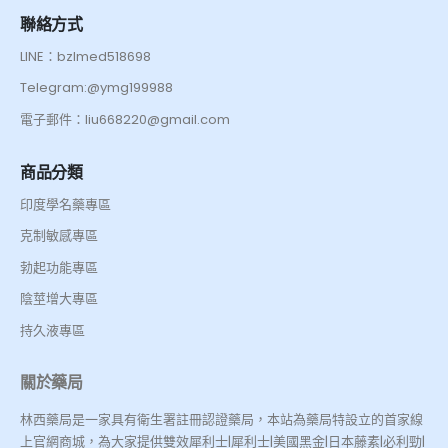
聯絡方式
LINE：bzlmed518698
Telegram:@ymg199988
電子郵件：liu668220@gmail.com
商品分類
印度學名藥專區
克制敏感專區
勃起功能專區
陰莖增大專區
持久液專區
關於藥局
林西藥局是一家具有衛生署註冊認證藥局，本站為藥局特設立的首家線
上官網商城，為大家提供雙效犀利士|犀利士|美國黑金|日本藤素|必利勁|