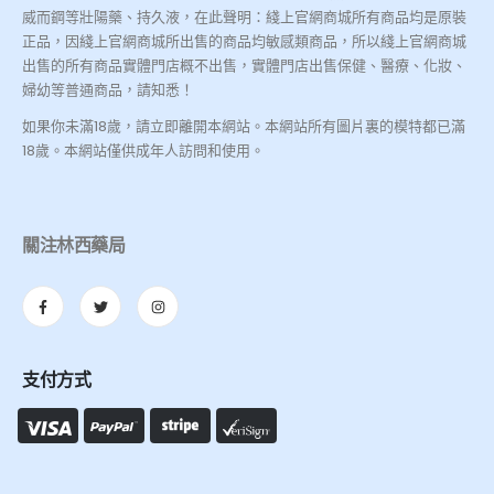
威而鋼等壯陽藥、持久液，在此聲明：綫上官網商城所有商品均是原裝
正品，因綫上官網商城所出售的商品均敏感類商品，所以綫上官網商城
出售的所有商品實體門店概不出售，實體門店出售保健、醫療、化妝、
婦幼等普通商品，請知悉！
如果你未滿18歲，請立即離開本網站。本網站所有圖片裏的模特都已滿
18歲。本網站僅供成年人訪問和使用。
關注林西藥局
支付方式