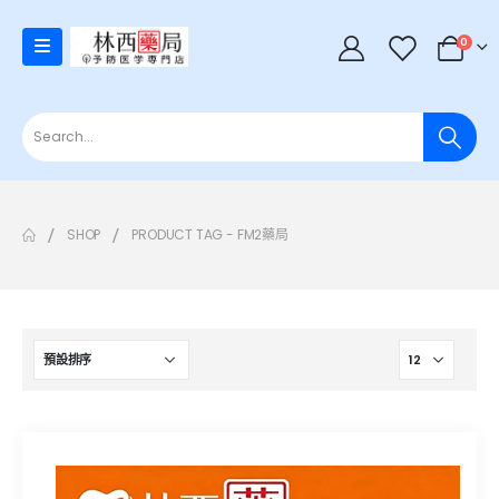
0
SHOP
PRODUCT TAG -
FM2藥局