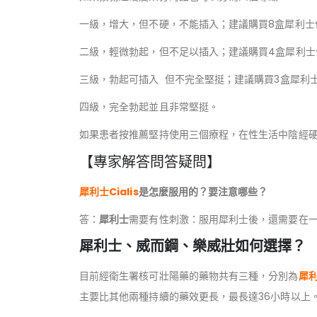
一級，增大，但不硬，不能插入；建議購買8盒犀利士
二級，輕微勃起，但不足以插入；建議購買4盒犀利士
三級，勃起可插入 但不完全堅挺；建議購買3盒犀利
四級，完全勃起並且非常堅挺。
如果患者按推薦堅持使用三個療程，在性生活中陰經
【專家解答問答疑問】
犀利士Cialis
是怎麼服用的？要注意哪些？
答：
犀利士
需要有性刺激：服用犀利士後，還需要在
犀利士、威而鋼、樂威壯如何選擇？
目前經衛生署核可壯陽藥的藥物共有三種，分別為
犀
主要比其他兩種持續的藥效更長，最長達36小時以上