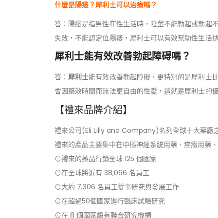
什麼是陽痿？犀利士可以治療嗎？
答：陽痿是指男性在性生活時，陰莖不能勃起或勃起不
失敗，不能認定位陽痿，犀利士可以有效幫助性生活
犀利士能有效改善勃起障碍嗎？
答：
犀利士
能有效改善勃起障礙，更特別的是犀利士比
會因藥效時間而無法更自由的性愛，這就是犀利士的
【禮來品牌介紹】
禮來公司(Eli Lilly and Company)名列全球十大藥廠
禮來的產品主要集中在中樞神經系統用藥、癌癥用藥、
⊙禮來的藥品行銷全球 125 個國家
⊙在全球將近有 38,066 名員工
⊙大約 7,306 名員工從事研究與發展工作
⊙在超過50個國家進行臨床試驗研究
⊙在 8 個國家設有聯合研究機構