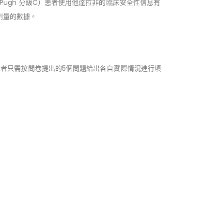
Pugh 分級C）患者使用他達拉非的臨床安全性信息有
劑量的數據。
。患者只需按問卷提出的5個問題給出各自實際情況進行填