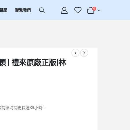
0
藥局
聯繫我們
0顆 | 禮來原廠正版|林
等持續時間更長達36小時。