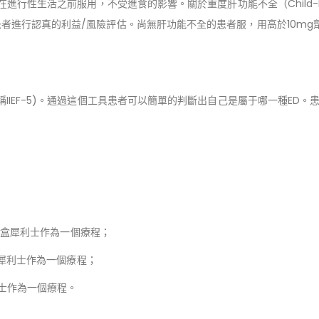
在進行性生活之前服用，不受進食的影響。關於重度肝功能不全（Child-
者進行認真的利益/風險評估。尚無肝功能不全的患者服，用高於10mg
IIEF-5)。通過這個工具患者可以簡單的判斷出自己是屬于哪一種ED
：
買3盒犀利士作為一個療程；
盒犀利士作為一個療程；
利士作為一個療程。