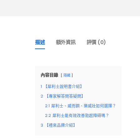
描述
額外資訊
評價 (0)
內容目錄
隱藏
1
【犀利士說明書介紹】
2
【專家解答問答疑問】
2.1
犀利士、威而鋼、樂威壯如何選擇？
2.2
犀利士能有效改善勃起障碍嗎？
3
【禮來品牌介紹】