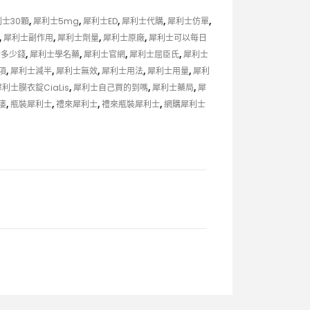
士30顆
,
犀利士5mg
,
犀利士ED
,
犀利士代購
,
犀利士仿單
,
,
犀利士副作用
,
犀利士劑量
,
犀利士原廠
,
犀利士可以每日
士多少錢
,
犀利士學名藥
,
犀利士官網
,
犀利士屈臣氏
,
犀利士
項
,
犀利士減半
,
犀利士無效
,
犀利士用法
,
犀利士用量
,
犀利
犀利士膜衣錠CiaLis
,
犀利士自己買的到嗎
,
犀利士藥局
,
犀
痿
,
瓶裝犀利士
,
禮來犀利士
,
禮來瓶裝犀利士
,
網購犀利士