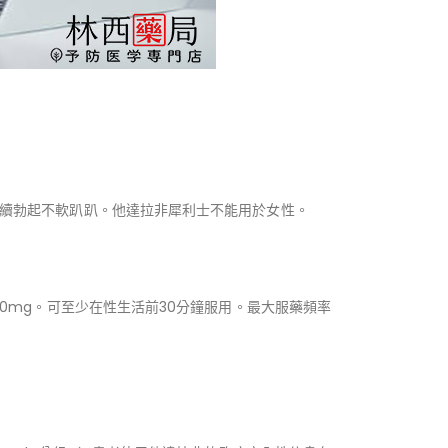
持續勃起不軟趴趴。他達拉非犀利士不能用於女性。
20mg。可至少在性生活前30分鐘服用。最大服藥頻率