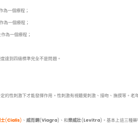
作為一個療程；
作為一個療程；
士作為一個療程；
硬度達到四級標準完全不是問題。
一定的性刺激下才能發揮作用。性刺激有視聽覺刺激、接吻、撫摸等。老
利士
(
Cialis
)
、
威而鋼
(
Viagra
)、和
樂威壯
(
Levitra
)。基本上這三種
。