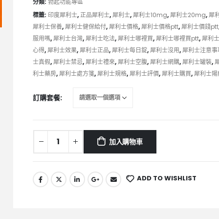
分類:
勃起功能專區
標籤:
印度犀利士
,
正品犀利士
,
犀利士
,
犀利士10mg
,
犀利士20mg
,
犀利
犀利士保養
,
犀利士健保給付
,
犀利士價格
,
犀利士價格ptt
,
犀利士價錢ptt
服用嗎
,
犀利士台灣
,
犀利士吃法
,
犀利士哪裡買
,
犀利士哪裡買ptt
,
犀利
心得
,
犀利士效果
,
犀利士正品
,
犀利士每日錠
,
犀利士沒用
,
犀利士注意事
士真假
,
犀利士禁忌
,
犀利士禮來
,
犀利士空腹
,
犀利士網購
,
犀利士罐裝
,
利士藥房
,
犀利士處方箋
,
犀利士規格
,
犀利士評價
,
犀利士購買
,
犀利士陽
訂購套餐
加入購物車
ADD TO WISHLIST