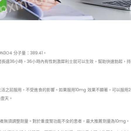
3O4 分子量：389.41。
時間長達36小時，36小時內有性刺激犀利士就可以生效，幫助快速勃起，
性生活之前服用，不受進食的影響。如果服用10mg 效果不顯著，可以服用
過壹天。
患者無須調整劑量。對於重度腎功能不全的患者，最大推薦劑量為10mg。