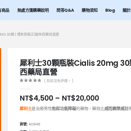
有商品
無處方箋購藥說明
問答Q&A
購物須知
Blog
關於
20MG 30顆 | 禮來原廠正版|林西藥局直營
犀利士30顆瓶裝Cialis 20mg 3
西藥局直營
( 目前沒有評價。 )
0
out of 5
NT$
4,500
–
NT$
20,000
犀利士
是治療男性
勃起功能障礙
的藥物，藥效比
威而鋼樂威壯
貨號:
AU946