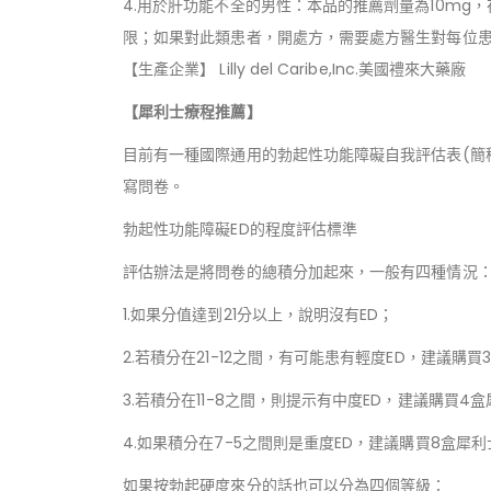
4.用於肝功能不全的男性：本品的推薦劑量為10mg，
限；如果對此類患者，開處方，需要處方醫生對每位患
【生產企業】 Lilly del Caribe,Inc.美國禮來大藥廠
【犀利士療程推薦】
目前有一種國際通用的勃起性功能障礙自我評估表(簡稱
寫問卷。
勃起性功能障礙ED的程度評估標準
評估辦法是將問卷的總積分加起來，一般有四種情況
1.如果分值達到21分以上，說明沒有ED；
2.若積分在21-12之間，有可能患有輕度ED，建議購
3.若積分在11-8之間，則提示有中度ED，建議購買4
4.如果積分在7-5之間則是重度ED，建議購買8盒犀
如果按勃起硬度來分的話也可以分為四個等級：