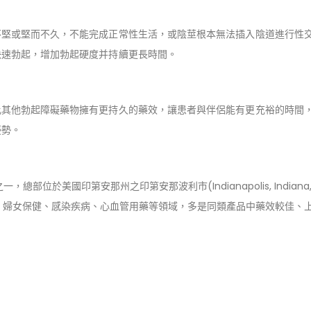
堅或堅而不久，不能完成正常性生活，或陰莖根本無法插入陰道進行性交
快速勃起，增加勃起硬度并持續更長時間。
其他勃起障礙藥物擁有更持久的藥效，讓患者與伴侶能有更充裕的時間，
優勢。
之一，總部位於美國印第安那州之印第安那波利市(Indianapolis, Indiana, U
 婦女保健、感染疾病、心血管用藥等領域，多是同類產品中藥效較佳、